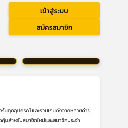
เข้าสู่ระบบ
สมัครสมาชิก
กีฬา
 รองรับทุกอุปกรณ์ และรวมเกมดังจากหลายค่าย
สุดคุ้มสำหรับสมาชิกใหม่และสมาชิกประจำ