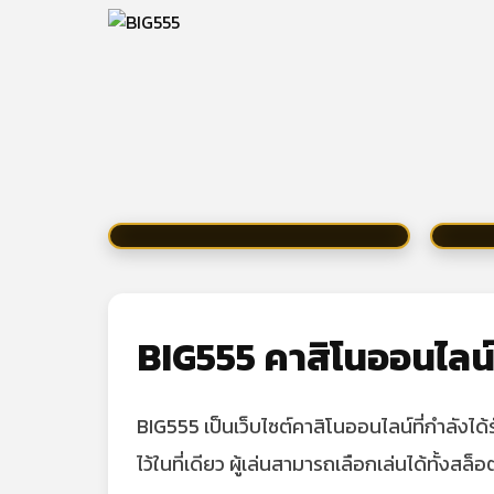
สล็อต
BIG555 คาสิโนออนไล
BIG555 เป็นเว็บไซต์คาสิโนออนไลน์ที่กำลังไ
ไว้ในที่เดียว ผู้เล่นสามารถเลือกเล่นได้ทั้